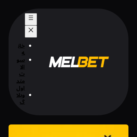
رفتن
به
محتوا
خان
ه
سو
الا
ت
متد
اول
وبلا
گ